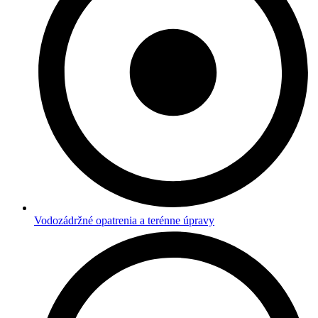
Vodozádržné opatrenia a terénne úpravy