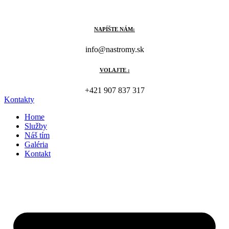
Preskočiť
na
obsah
NAPÍŠTE NÁM:
info@nastromy.sk
VOLAJTE :
+421 907 837 317
Kontakty
Home
Služby
Náš tím
Galéria
Kontakt