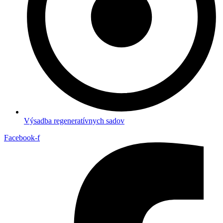
Výsadba regeneratívnych sadov
Facebook-f