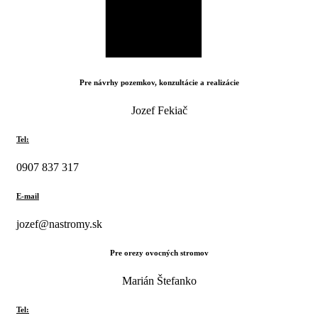
Pre návrhy pozemkov, konzultácie a realizácie
Jozef Fekiač
Tel:
0907 837 317
E-mail
jozef@nastromy.sk
Pre orezy ovocných stromov
Marián Štefanko
Tel: